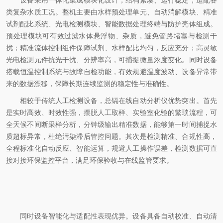
设备采用一体化集成模块化设计，结构紧凑、运行稳定，适配各
类复杂水质工况。整机主要由水样预处理单元、自动消解模块、精准
试剂配比系统、光电检测模块、智能数据处理终端与防护壳体组成。
预处理模块可有效过滤水体悬浮物、杂质，避免管路堵塞与检测干
扰；精准流体控制组件保障试剂、水样配比均匀，反应充分；高灵敏
光电检测元件抗光干扰、分辨率高，可捕捉微量浓度变化。同时设备
搭载恒温控制系统与故障自检功能，有效规避温度波动、设备异常带
来的数据漂移，保障长期连续监测的稳定性与准确性。
相较于传统人工检测设备，总镉在线自动分析仪优势突出。首先
是实时高效、时效性强，摆脱人工取样、实验室化验的繁琐流程，可
全天候不间断采样分析，分钟级输出精准数据，能够第一时间捕捉水
质超标异常，杜绝污染滞后管控问题。其次是检测精准、合规性高，
全程标准化自动反应、智能运算，规避人工操作误差，检测数据可直
接对接环保监控平台，满足环保验收与在线监管要求。
同时设备智能化与适配性表现优异。设备具备自动校准、自动清