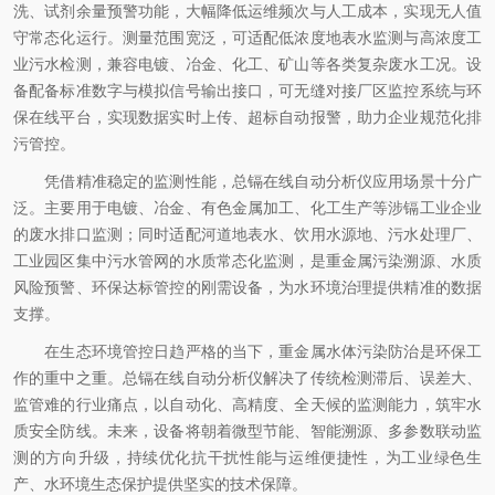
洗、试剂余量预警功能，大幅降低运维频次与人工成本，实现无人值
守常态化运行。测量范围宽泛，可适配低浓度地表水监测与高浓度工
业污水检测，兼容电镀、冶金、化工、矿山等各类复杂废水工况。设
备配备标准数字与模拟信号输出接口，可无缝对接厂区监控系统与环
保在线平台，实现数据实时上传、超标自动报警，助力企业规范化排
污管控。
凭借精准稳定的监测性能，总镉在线自动分析仪应用场景十分广
泛。主要用于电镀、冶金、有色金属加工、化工生产等涉镉工业企业
的废水排口监测；同时适配河道地表水、饮用水源地、污水处理厂、
工业园区集中污水管网的水质常态化监测，是重金属污染溯源、水质
风险预警、环保达标管控的刚需设备，为水环境治理提供精准的数据
支撑。
在生态环境管控日趋严格的当下，重金属水体污染防治是环保工
作的重中之重。总镉在线自动分析仪解决了传统检测滞后、误差大、
监管难的行业痛点，以自动化、高精度、全天候的监测能力，筑牢水
质安全防线。未来，设备将朝着微型节能、智能溯源、多参数联动监
测的方向升级，持续优化抗干扰性能与运维便捷性，为工业绿色生
产、水环境生态保护提供坚实的技术保障。