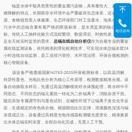
镉是水体中较具危害性的重金属污染物，具有毒性大、易富集、
难降解的特点，长期留存水环境中会严重破坏生态体系，还会通过水
源、食物链危害人体健康。生态环保部门对工业废水、地表水、市政
污水中的总镉含量有着严格的限值标准，是水质监测的核心管控指
电话咨询
标。传统人工抽样化验方式流程繁琐、数据滞后、时效性差，无法满
足全天候实时监管的需求。
总镉在线自动分析仪
作为合规专业的重金
属在线监测设备，依托精准的理化检测技术，可实现水体总镉浓度24
小时连续自动监测，是工业排污管控、水环境治理、环保合规检测的
核心智能设备。
该设备严格遵循国家HJ763-2015环保检测标准，以高温消解、
特异性显色、光电比色分析为核心工作原理，检测数据精准合规。设
备自动抽取水样后，先通过高温消解模块对水体预处理，将水样中不
同形态、不同价态的镉元素统一转化为二价镉离子，消除杂质干扰。
随后添加专属调节剂与显色试剂，在碱性环境下让镉离子发生化学反
应，生成稳定的有色络合物。根据朗伯比尔定律，溶液颜色深浅与镉
浓度成正比，设备通过高精度光电传感器检测吸光度变化，精准换算
出水体总镉实时浓度，全程自动化完成，无需人工干预。