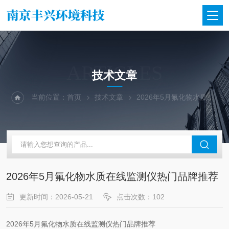
ARTICLES
技术文章
当前位置：
首页
技术文章
2026年5月氟化物水质在线监测仪热门品牌推荐​
2026年5月氟化物水质在线监测仪热门品牌推荐​
更新时间：2026-05-21
点击次数：102
2026年5月氟化物水质在线监测仪热门品牌推荐