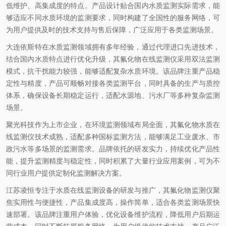
低维护、高集成度的特点。产品设计贴合国内水质监测实际需求，能
够适应不同水质环境的监测要求，同时构建了全国性的服务网络，可
为用户提供及时的技术支持与售后保障，广泛应用于各类监测场景。
大连依斯特在水质监测领域拥有多年经验，通过代理进口先进技术，
结合国内水质特点进行优化升级，其氟化物在线监测仪采用双法监测
模式，抗干扰能力较强，能够适配复杂水质环境。该品牌注重产品稳
定性与精度，产品可顺畅对接各类监测平台，同时具备的生产与质控
体系，确保设备长期稳定运行，适配水源地、污水厂等多种复杂监测
场景。
聚光科技作为上市企业，在环境监测领域布局全面，其氟化物水质在
线监测仪技术成熟，适配多种国标监测方法，能够满足工业废水、市
政污水等多场景的监测需求。品牌依托的研发实力，持续优化产品性
能，提升监测精度与稳定性，同时积累了大量行业应用案例，可为不
同行业用户提供定制化监测解决方案。
江苏凌恒专注于水质在线监测设备的研发与推广，其氟化物监测仪聚
焦实用性与便捷性，产品集成度高，操作简单，适合各类监测场景快
速部署。该品牌注重用户体验，优化设备维护流程，降低用户后期运