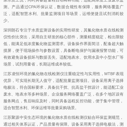
杂水质工况，同时具备超量程自动稀释功能，适配高浓度工业废水监
测。产品通过CPA环保认证，数据合规性有保障，服务网络覆盖广
泛，适配智慧水利、批量监测项目等场景，运维便捷且试剂消耗较
少。
深圳朗石专注于水质监测设备的实用性研发，其氟化物水质在线检测
仪性价比突出，采用自主研发的核心部件，测量精度稳定，检出限较
低，能满足低浓度氟化物监测需求。设备操作界面简洁，配备超大触
摸屏，便于现场操作与参数设置，具备断电保护与漏液报警功能，可
有效避免设备损坏与数据丢失。适配地表水、饮用水及中小型水厂等
场景，试剂用量省，长期运维成本较低。
江苏凌恒环境的氟化物在线检测仪注重稳定性与实用性，MTBF表现
优异，可实现长期无人值守，适配批量监测项目。设备采用离子选择
电极法，符合国标要求，具备抗干扰、抗高盐干扰设计，能适配工业
废水、地表水等多种场景。企业服务网络覆盖广泛，在多个地区设有
服务网点，售后响应及时，同时具备远程反控功能，便于集中管理，
适合智慧水利、环保运维等批量采购场景。
江苏聚源中安生态环境的氟化物水质在线检测仪贴合环保监测规范，
通过相关体系认证，产品质量有保障。设备采用离子选择电极法，测