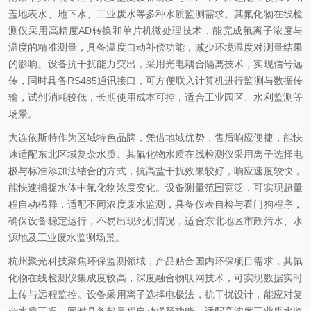
盖地表水、地下水、工业废水等多种水质监测需求。其氟化物在线检
测仪采用高精度AD转换和单片机微处理技术，能完成氟离子浓度与
温度的精准测量，具备温度自动补偿功能，减少环境温度对测量结果
的影响。设备抗干扰能力突出，采用光电耦合隔离技术，实现信号远
传，同时具备RS485通讯接口，可方便联入计算机进行监测与数据传
输，试剂消耗较低，长期使用成本可控，适合工业园区、水利监测等
场景。
大连依斯特作为区域特色品牌，凭借地域优势，售后响应便捷，能快
速适配东北区域复杂水质。其氟化物水质在线检测仪采用离子选择电
极与标准添加法结合的方式，抗高盐干扰效果较好，响应速度较快，
能快速捕捉水体中氟化物浓度变化。设备测量范围宽泛，可实现超量
程自动稀释，适配不同浓度废水监测，具备仪表自检与看门狗程序，
确保设备稳定运行，不易出现死机情况，适合东北地区市政污水、水
源地及工业废水监测场景。
杭州聚光科技聚焦环保监测领域，产品贴合国内环保项目需求，其氟
化物在线检测仪集成度较高，深度融合物联网技术，可实现数据实时
上传与远程监控。设备采用离子选择电极法，抗干扰设计，能应对复